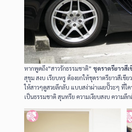
หากพูดถึง”สาวรักธรรมชาติ”
ชุดราตรียาวสีเ
สุขุม สงบ เรียบหรู ต้องยกให้ชุดราตรียาวสีเขีย
ให้สาวๆดูสวยลึกลับ แบบสง่าผ่าเผยปั๊วะๆ ที่ใค
เป็นธรรมชาติ สุนทรีย ความเงียบสงบ ความลึกลั