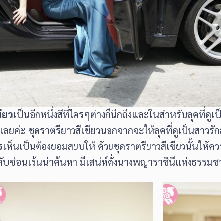
ขียว
เป็นอีกหนึ่งสีที่ใครๆต่างก็นึกถึงและในสำหรับลุคที่ดู
วเลยค่ะ ชุดราตรียาวสีเขียวนอกจากจะให้ลุคที่ดูเป็นสาวรัก
รเห็นเป็นต้องยอมสยบให้ ด้วยชุดราตรียาวสีเขียวนั้นให้ควา
บซ่อนเร้นน่าค้นหา มีเสน่ห์ดั่งนางพญาราชินีแห่งธรรมชา