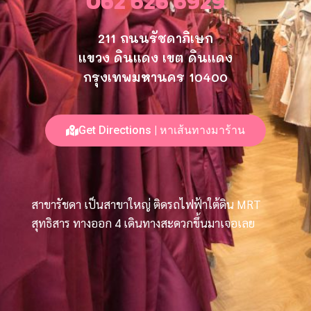
062 626 6929
211 ถนนรัชดาภิเษก
แขวง ดินแดง เขต ดินแดง
กรุงเทพมหานคร 10400
Get Directions | หาเส้นทางมาร้าน
สาขารัชดา เป็นสาขาใหญ่ ติดรถไฟฟ้าใต้ดิน MRT
สุทธิสาร ทางออก 4 เดินทางสะดวกขึ้นมาเจอเลย