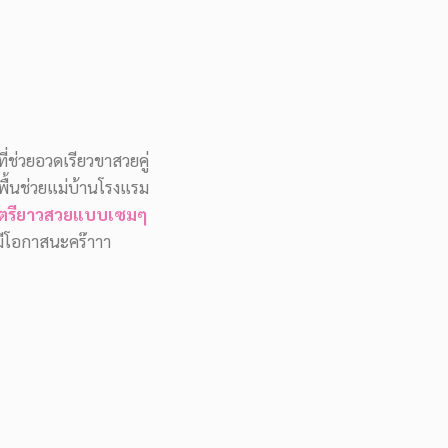
่ช่วยอวดเรียวขาสวยคู่
พื้นช่วยแม่บ้านโรงแรม
าตรียาวสวยแบบเซมๆ
ม่มีโอกาสนะคร๊าาา