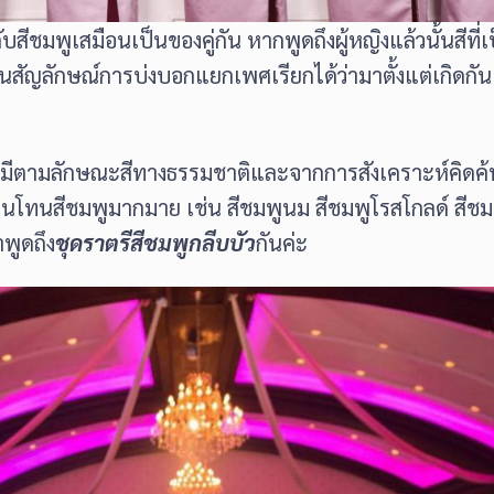
ิงกับสีชมพูเสมือนเป็นของคู่กัน หากพูดถึงผู้หญิงแล้วนั้นส
ใช้แทนสัญลักษณ์การบ่งบอกแยกเพศเรียกได้ว่ามาตั้งแต่เกิดก
ที่มีตามลักษณะสีทางธรรมชาติและจากการสังเคราะห์คิดค้น
ฉดสีในโทนสีชมพูมากมาย เช่น สีชมพูนม สีชมพูโรสโกลด์ สีช
าพูดถึง
ชุดราตรีสีชมพูกลีบบัว
กันค่ะ