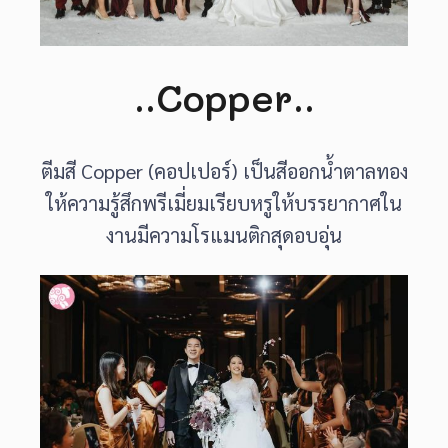
..Copper..
ตีมสี Copper (คอปเปอร์) เป็นสีออกน้ำตาลทอง
ให้ความรู้สึกพรีเมี่ยมเรียบหรูให้บรรยากาศใน
งานมีความโรแมนติกสุดอบอุ่น