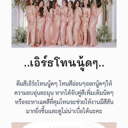
..เอิร์ธโทนนู้ดๆ..
ตีมสีเอิร์ธโทนนู้ดๆ โทนสีอ่อนๆออกนู้ดๆให้
ความอบอุ่นละมุน หากได้จับคู่สีเพิ่มเติมนิดๆ
หรือจะหาเฉดสีที่คุมโทนจะช่วยให้งานมีสีสัน
มากยิ่งขึ้นและดูไม่น่าเบื่อได้นะคะ