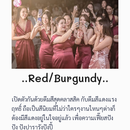
..Red/Burgundy..
เปิดตัวกันด้วยตีมสีสุดคลาสสิค กับตีมสีแดงแรง
ฤทธิ์ ถือเป็นสีนิยมที่ไม่ว่าใครๆงานไหนๆต่างก็
ต้องมีสีแดงอยู่ในใจอยู่แล้ว เพื่อความเฟี๊ยสปัง
ปัง ปังปารารังปังปี้