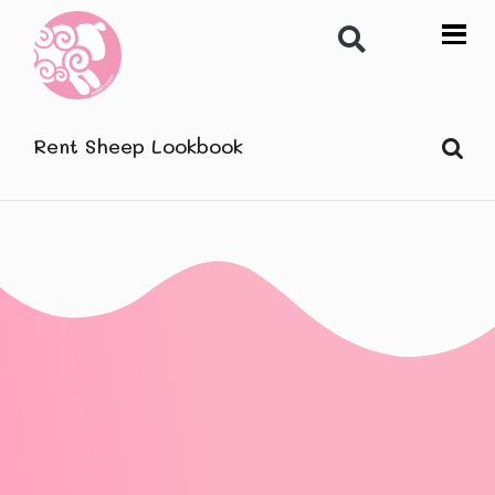
Rent Sheep Lookbook