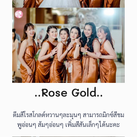
..Rose Gold..
ตีมสีโรสโกลด์หวานๆละมุนๆ สามารถมิกซ์สีชม
พูอ่อนๆ ส้มๆอ่อนๆ เพิ่มสีสันเล็กๆได้นะคะ