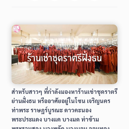
สำหรับสาวๆ ที่กำลังมองหาร้านเช่าชุดราตรี
ย่านฝั่งธน หรืออาศัยอยู่ในโซน เจริญนคร
ท่าพระ ราษฎร์บูรณะ ดาวคะนอง
พระประแดง บางแค บางมด ท่าข้าม
พระรามสอง บางพลัด บางบอน จอมทอง