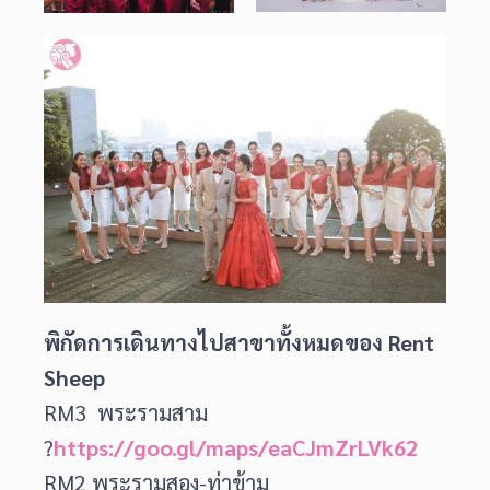
พิกัดการเดินทางไปสาขาทั้งหมดของ Rent
Sheep
RM3 พระรามสาม
?
https://goo.gl/maps/eaCJmZrLVk62
RM2 พระรามสอง-ท่าข้าม