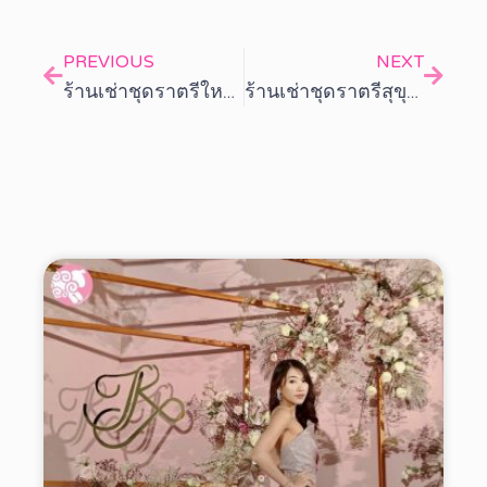
PREVIOUS
NEXT
ร้านเช่าชุดราตรีใหญ่สุดใน พระราม2 ตรงข้ามเซ็นทรัล หลังโฮมโปร ท่าข้าม ซอย 5-7
ร้านเช่าชุดราตรีสุขุมวิท 105 เขตบางนา MRT ศรีลาซาล Exit 3