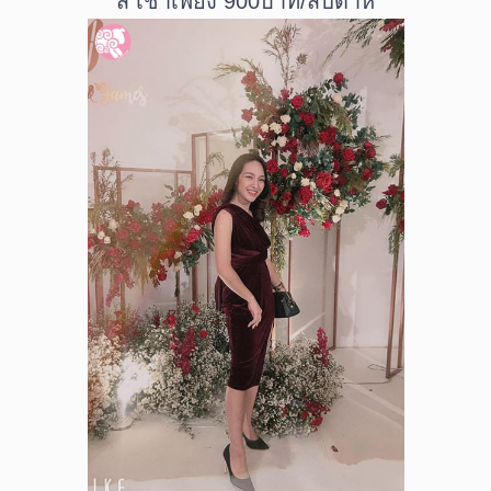
สี เช่าเพียง 900บาท/สัปดาห์