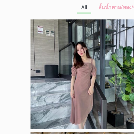
All
สั้นน้ำตาล/ทอง/