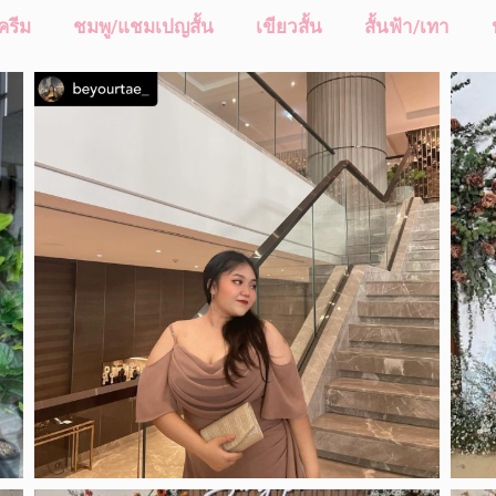
ครีม
ชมพู/แชมเปญสั้น
เขียวสั้น
สั้นฟ้า/เทา