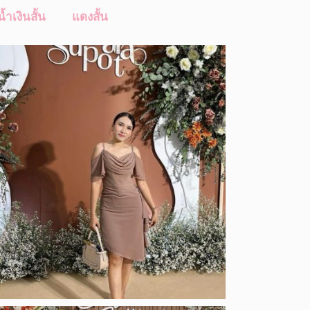
น้ำเงินสั้น
แดงสั้น