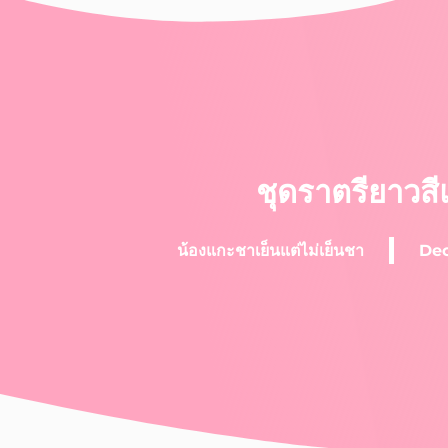
ชุดราตรียาวส
น้องแกะชาเย็นแต่ไม่เย็นชา
Dec