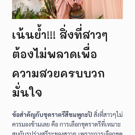
เน้นย้ำ!!! สิ่งที่สาวๆ
ต้องไม่พลาดเพื่อ
ความสวยครบบวก
มั่นใจ
ข้อสำคัญกับชุดราตรีสีชมพูกะปิ
สิ่งที่สาวๆไม่
ควรมองข้ามเลย คือ การเลือกชุดราตรีที่เหมาะ
สมกับรูปร่างสรีระของสาวๆ เพราะการเลือกชุด