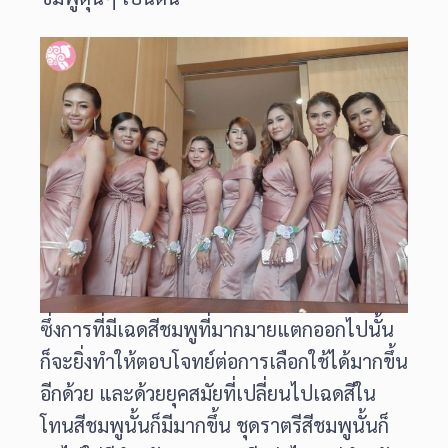
ซึ่งการที่มีเฉดสีชมพูที่มากมายแตกออกไปนั้น
ก็จะยิ่งทำให้ตอบโจทย์ต่อการเลือกใช้ได้มากขึ้น
อีกด้วย และด้วยยุคสมัยที่เปลี่ยนไปเฉดสีใน
โทนสีชมพูนั้นก็มีมากขึ้น ชุดราตรีสีชมพูนั้นก็