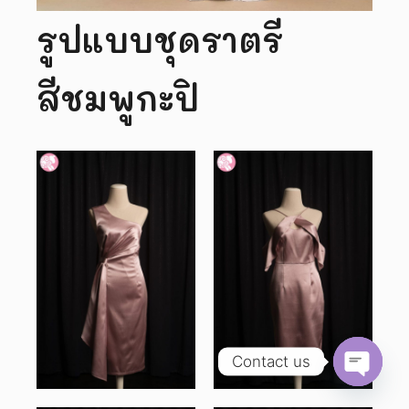
รูปแบบชุดราตรี
สีชมพูกะปิ
Contact us
Open
chaty