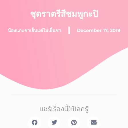
ชุดราตรีสีชมพูกะปิ
น้องแกะชาเย็นแต่ไม่เย็นชา
December 17, 2019
แชร์เรื่องนี้ให้โลกรู้