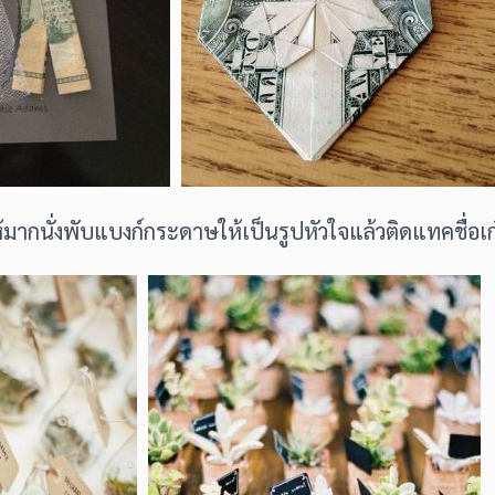
้มากนั่งพับแบงก์กระดาษให้เป็นรูปหัวใจแล้วติดแทคชื่อเก๋ 