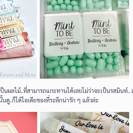
่อเป็นผลไม้..ที่สามารถแกะทานได้เลยไม่ว่าจะเป็นรสมินท์..
นั้นดู..ก็ได้ไอเดียของที่ระลึกน่ารัก ๆ แล้วล่ะ