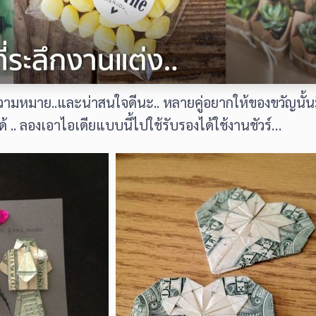
วามหมาย..และน่าสนใจดีนะ.. หลายคู่อยากให้ของขวัญนั
้ .. ลองเอาไอเดียแบบนี้ไปใช้รับรองได้ใช้งานชัวร์…