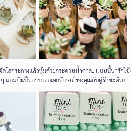
จัดใส่กระถางแล้วหุ้มด้วยกระดาษน้ำตาล.. แบบนี้น่ารักใช
ด ๆ แถมยังเป็นการบอกเอกลักษณ์ของคุณกับคู่รักซะด้วย