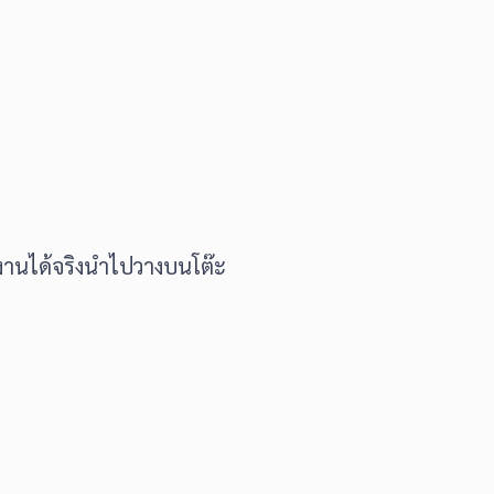
้งานได้จริงนำไปวางบนโต๊ะ