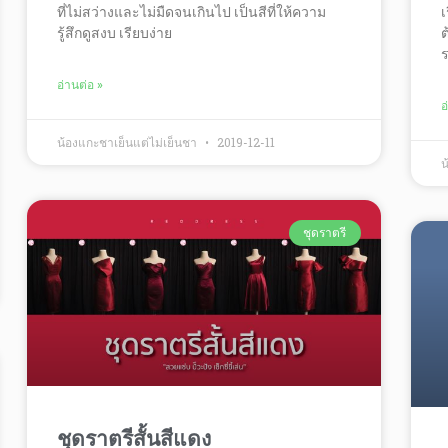
ที่ไม่สว่างและไม่มืดจนเกินไป เป็นสีที่ให้ความ
เ
รู้สึกดูสงบ เรียบง่าย
ต
ร
อ่านต่อ »
อ
น้องแกะชาเย็นแต่ไม่เย็นชา
2019-12-11
น
ชุดราตรี
ชุดราตรีสั้นสีแดง