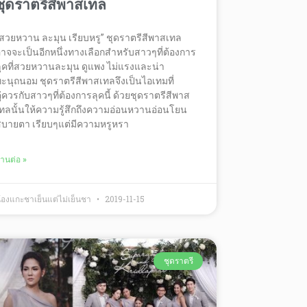
ชุดราตรีสีพาสเทล
สวยหวาน ละมุน เรียบหรู” ชุดราตรีสีพาสเทล
าจจะเป็นอีกหนึ่งทางเลือกสำหรับสาวๆที่ต้องการ
ุคที่สวยหวานละมุน ดูแพง ไม่แรงและน่า
ะนุถนอม ชุดราตรีสีพาสเทลจึงเป็นไอเทมที่
ู่ควรกับสาวๆที่ต้องการลุคนี้ ด้วยชุดราตรีสีพาส
ทลนั้นให้ความรู้สึกถึงความอ่อนหวานอ่อนโยน
บายตา เรียบๆแต่มีความหรูหรา
่านต่อ »
้องแกะชาเย็นแต่ไม่เย็นชา
2019-11-15
ชุดราตรี