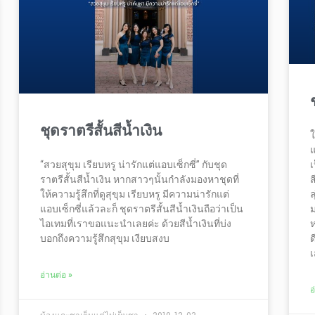
ชุดราตรีสั้นสีน้ำเงิน
ใ
แ
“สวยสุขุม เรียบหรู น่ารักแต่แอบเซ็กซี่” กับชุด
เ
ราตรีสั้นสีน้ำเงิน หากสาวๆนั้นกำลังมองหาชุดที่
ส
ให้ความรู้สึกที่ดูสุขุม เรียบหรู มีความน่ารักแต่
ล
แอบเซ็กซี่แล้วละก็ ชุดราตรีสั้นสีน้ำเงินถือว่าเป็น
ม
ไอเทมที่เราขอแนะนำเลยค่ะ ด้วยสีน้ำเงินที่บ่ง
ห
บอกถึงความรู้สึกสุขุม เงียบสงบ
ด
เ
อ่านต่อ »
อ