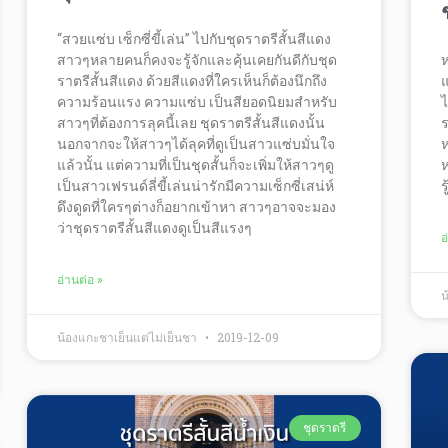
“สวยแซ่บ เซ็กซี่ขี้เล่น” ไปกับชุดราตรีสั้นสีแดง
สาวๆหลายคนก็คงจะรู้จักและคุ้นเคยกันดีกับชุด
ห
ราตรีสั้นสีแดง ด้วยสีแดงที่ใครเห็นก็ต้องนึกถึง
แ
ความร้อนแรง ความแซ่บ เป็นสียอดนิยมสำหรับ
ไ
สาวๆที่ต้องการลุคนี้เลย ชุดราตรีสั้นสีแดงนั้น
ร
นอกจากจะให้สาวๆได้ลุคที่ดูเป็นสาวแซ่บมั่นใจ
ห
แล้วนั้น แต่ความที่เป็นชุดสั้นก็จะเพิ่มให้สาวๆดู
ห
เป็นสาวเฟรนด์ลี่ขี้เล่นน่ารักมีความเซ็กซี่เสน่ห์
ร
ดึงดูดที่ใครๆต่างก็อยากเข้าหา สาวๆอาจจะมอง
ว่าชุดราตรีสั้นสีแดงดูเป็นสีแรงๆ
อ
อ่านต่อ »
น
น้องแกะชาเย็นแต่ไม่เย็นชา
2019-12-09
ชุดราตรี