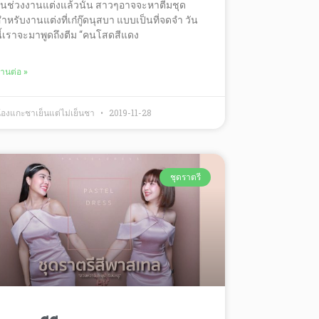
นช่วงงานแต่งแล้วนั้น สาวๆอาจจะหาตีมชุด
ำหรับงานแต่งที่เก๋กู๊ดนุสบา แบบเป็นที่จดจำ วัน
ี้เราจะมาพูดถึงตีม “คนโสดสีแดง
่านต่อ »
้องแกะชาเย็นแต่ไม่เย็นชา
2019-11-28
ชุดราตรี