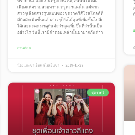
ทราบกันดีและเป็นที่รู้จักกันในยุคนี้นั้นไม่ได้มี
ใ
เพียงแค่ความสวยหวาน หรูหราแค่นั้น แต่หาก
ส
สาวๆเลือกสรรรูปแบบของชุดราตรีสีโรสโกลด์ที่
น
มีกิมมิกเพิ่มขึ้นแล้วสาวๆก็ยิ่งได้ลุคที่เพิ่มขึ้นไปอีก
ได้เลยนะคะ มาดูกันค่ะว่าลุคเพิ่มขึ้นที่ว่านั้นเป็น
อ
อย่างไร วันนี้เรามีคำตอบเหล่านั้นมาฝากกันค่าา
น
อ่านต่อ »
น้องแกะชาเย็นแต่ไม่เย็นชา
2019-11-29
ชุดราตรี