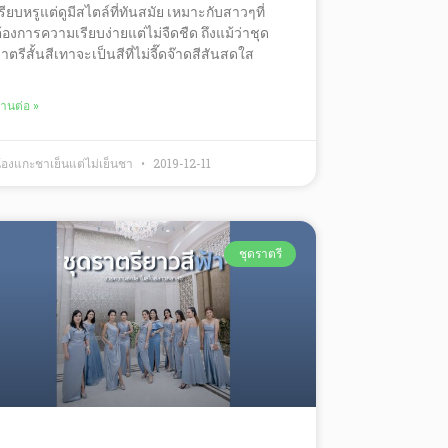
รียบหรูแต่ดูมีสไตล์ที่ทันสมัย เหมาะกับสาวๆที่
้องการความเรียบง่ายแต่ไม่จืดชืด ถึงแม้ว่าชุด
าตรีสั้นสีเทาจะเป็นสีที่ไม่จี๊ดจ๊าดสีสันสดใส
่านต่อ »
้องแกะชาเย็นแต่ไม่เย็นชา
2019-12-11
ชุดราตรี