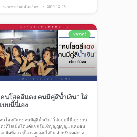
้องแกะชาเย็นแต่ไม่เย็นชา
2019-12-03
ชุดราตรี
“คนโสดสีแดง คนมีคู่สีน้ำเงิน” ใส่
แบบนี้นี่เอง
คนโสดสีแดง คนมีคู่สีน้ำเงิน” ใส่แบบนี้นี่เอง งาน
ต่งที่ใดเป็นได้แค่แขกรับเชิญญญญญ… แคปชั่น
อดฮิตที่สาวๆก็อาจจะเคยได้ยิน สำหรับเทศกาล