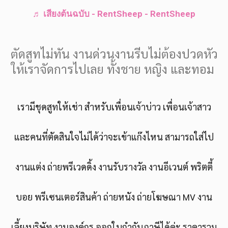
♬ เสียงต้นฉบับ - RentSheep - RentSheep
ตัดสูทไม่ทัน งานด่วนงานรีบไม่ต้องปวดหัว
ให้เราจัดการไปเลย ทั้งชาย หญิง และทอม
เรามีชุดสูทให้เช่า สำหรับเพื่อนเจ้าบ่าว เพื่อนเจ้าสาว
และคนที่ตัดสินใจไม่ได้ว่าจะเข้าแก๊งไหน สามารถใส่ไป
งานแต่ง ถ่ายพรีเวดดิ้ง งานรับรางวัล งานอีเวนต์ พริตตี้
บอย พรีเซนเตอร์สินค้า ถ่ายหนัง ถ่ายโฆษณา MV งาน
เลี้ยงบริษัท งานองค์กร ออกใบกำกับภาษีได้ค่ะ ราคารวม