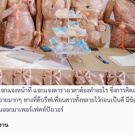
มาแจกแจงหน้าที่ แจกแจงตารางเวลาต้องทำอะไร ซึ่งการคิด
วายมากๆ ทางที่ดีบรีฟเพื่อนสาวทั้งหลายไว้ก่อนเป็นดี มีข้
านออกมาเพอร์เฟคท์ปังเวอร์
างาน