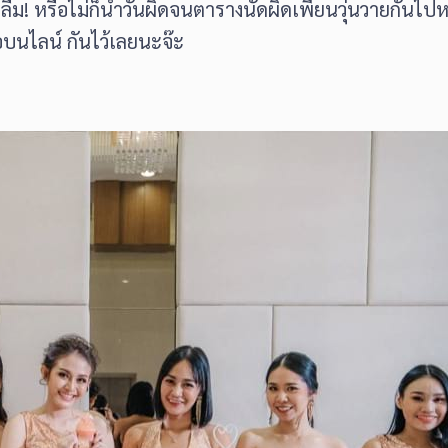
อลืม! หรือไม่ก็นำวันผิดจนตารางนัดผิดเพี้ยนวุ่นวายกันไ
อบนไลน์ กันไว้เลยนะจ๊ะ