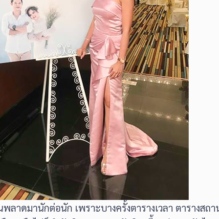
ลายคนพลาดมานักต่อนัก เพราะบางครั้งตารางเวลา ตารางสถานที