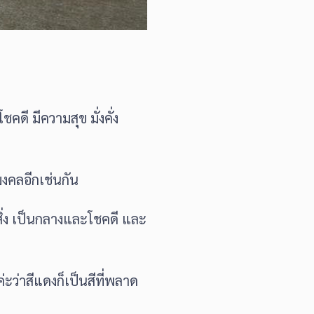
คดี มีความสุข มั่งคั่ง
มงคลอีกเช่นกัน
สิ่ง เป็นกลางและโชคดี และ
ะว่าสีแดงก็เป็นสีที่พลาด