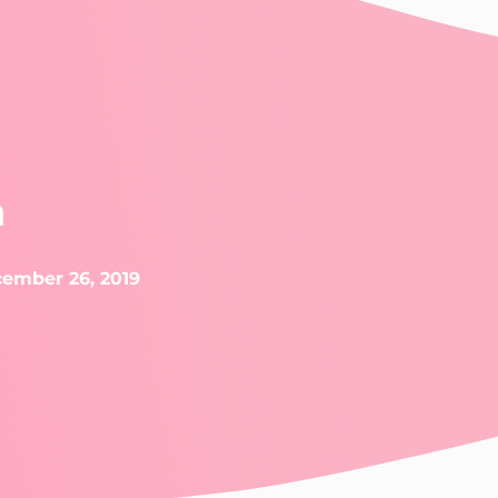
า
ember 26, 2019