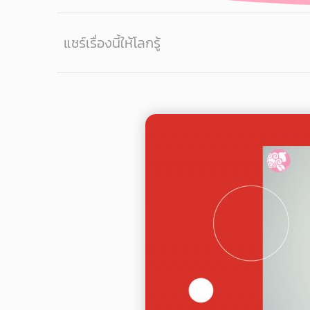
แชร์เรื่องนี้ให้โลกรู้