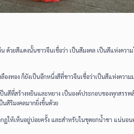
น ด้วยสีแดงนั้นชาวจีนเชื่อว่า เป็นสีมงคล เป็นสีแห่งความโช
งทอง ก็ยังเป็นอีกหนึ่งสีที่ชาวจีนเชื่อว่าเป็นสีแห่งความ
ั้น เป็นสีที่สร้างหยินและหยาง เป็นองค์ประกอบของทุกสรรพ
็นสิริมงคลมากยิ่งขึ้นด้วย
รากฏให้เห็นอยู่บ่อยครั้ง และสำหรับในชุดยกน้ำชา แน่นอนค่