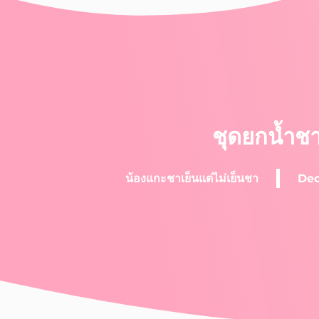
ชุดยกน้ำช
น้องแกะชาเย็นแต่ไม่เย็นชา
Dec