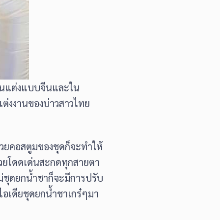
ในงานแต่งแบบจีนและใน
ีแต่งงานของบ่าวสาวไทย
ะด้วยคอสตูมของชุดก็จะทำให้
คที่สวยโดดเด่นสะกดทุกสายตา
หม่ชุดยกน้ำชาก็จะมีการปรับ
มีไอเดียชุดยกน้ำชาเกร๋ๆมา