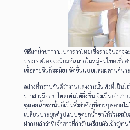
พิธียกน้ำชาาาา.. บ่าวสาวไทยเชื้อสายจีนอาจจะค
ประเทศไทยจะนิยมกันมากในหมู่คนไทยเชื้อสายจ
เชื้อสายจีนก็จะนิยมจัดขึ้นแบบผสมผสานกันร
อย่างที่ทราบกันดีว่างานแต่งงานนั้น สิ่งที่เป
บ่าวสาวมีออร่าโดดเด่นได้ยิ่งขึ้น ยิ่งเป็นเจ้าส
ชุดยกน้ำชา
นั้นก็เป็นสิ่งสำคัญที่สาวๆพลาดไม
เปลี่ยนประยุกต์รูปแบบชุดยกน้ำชาให้ร่วมสมัยมาก
ฝากเหล่าว่าที่เจ้าสาวที่กำลังเตรียมตัวเข้าสู่งาน