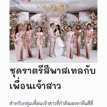
ชุดราตรีสีพาสเทลกับ
เพื่อนเจ้าสาว
สำหรับกลุ่มเพื่อนเจ้าสาวที่กำลังมองหาตีมสีที่