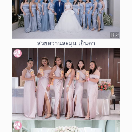
สวยหวานละมุน เย็นตา