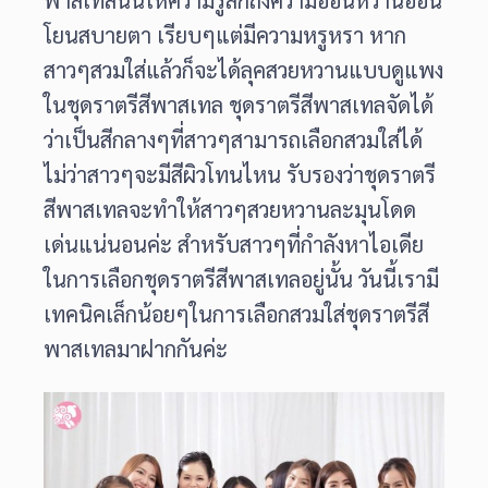
โยนสบายตา เรียบๆแต่มีความหรูหรา หาก
สาวๆสวมใส่แล้วก็จะได้ลุคสวยหวานแบบดูแพง
ในชุดราตรีสีพาสเทล ชุดราตรีสีพาสเทลจัดได้
ว่าเป็นสีกลางๆที่สาวๆสามารถเลือกสวมใส่ได้
ไม่ว่าสาวๆจะมีสีผิวโทนไหน รับรองว่าชุดราตรี
สีพาสเทลจะทำให้สาวๆสวยหวานละมุนโดด
เด่นแน่นอนค่ะ สำหรับสาวๆที่กำลังหาไอเดีย
ในการเลือกชุดราตรีสีพาสเทลอยู่นั้น วันนี้เรามี
เทคนิคเล็กน้อยๆในการเลือกสวมใส่ชุดราตรีสี
พาสเทลมาฝากกันค่ะ