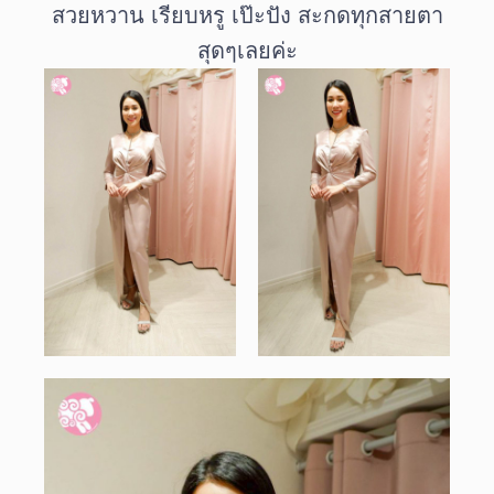
สวยหวาน เรียบหรู เป๊ะปัง สะกดทุกสายตา
สุดๆเลยค่ะ