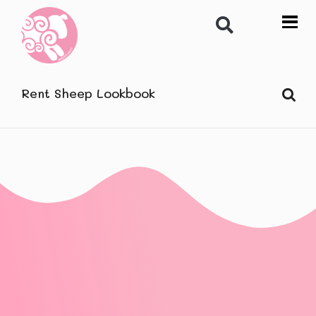
Rent Sheep Lookbook