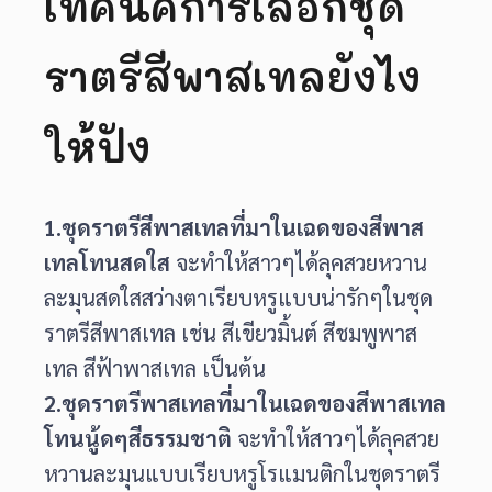
เทคนิคการเลือกชุด
ราตรีสีพาสเทลยังไง
ให้ปัง
1.ชุดราตรีสีพาสเทลที่มาในเฉดของสีพาส
เทลโทนสดใส
จะทำให้สาวๆได้ลุคสวยหวาน
ละมุนสดใสสว่างตาเรียบหรูแบบน่ารักๆในชุด
ราตรีสีพาสเทล เช่น สีเขียวมิ้นต์ สีชมพูพาส
เทล สีฟ้าพาสเทล เป็นต้น
2.ชุดราตรีพาสเทลที่มาในเฉดของสีพาสเทล
โทนนู้ดๆสีธรรมชาติ
จะทำให้สาวๆได้ลุคสวย
หวานละมุนแบบเรียบหรูโรแมนติกในชุดราตรี