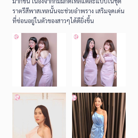
มากขึ้น เนื่องจากกิมมิกดีเทลแต่ละแบบในชุด
ราตรีสีพาสเทลนั้นจะช่วยอำพราง เสริมจุดเด่น
ที่ซ่อนอยู่ในตัวของสาวๆได้ดียิ่งขึ้น