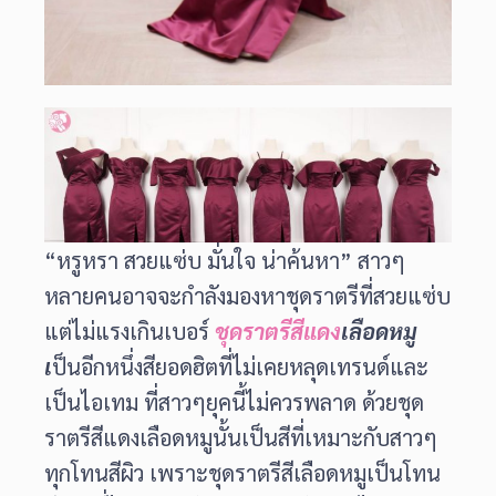
“หรูหรา สวยแซ่บ มั่นใจ น่าค้นหา” สาวๆ
หลายคนอาจจะกำลังมองหาชุดราตรีที่สวยแซ่บ
แต่ไม่แรงเกินเบอร์
ชุดราตรีสีแดง
เลือดหมู
เ
ป็นอีกหนึ่งสียอดฮิตที่ไม่เคยหลุดเทรนด์และ
เป็นไอเทม ที่สาวๆยุคนี้ไม่ควรพลาด ด้วยชุด
ราตรีสีแดงเลือดหมูนั้นเป็นสีที่เหมาะกับสาวๆ
ทุกโทนสีผิว เพราะชุดราตรีสีเลือดหมูเป็นโทน