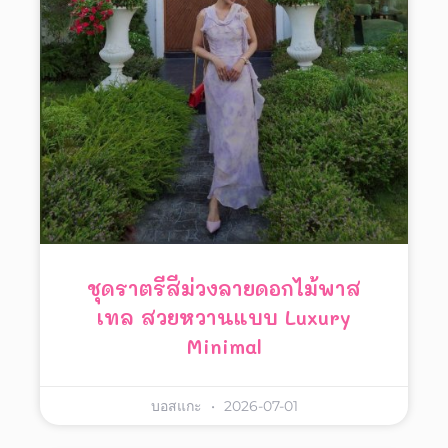
ชุดราตรีสีม่วงลายดอกไม้พาส
เทล สวยหวานแบบ Luxury
Minimal
บอสแกะ
2026-07-01