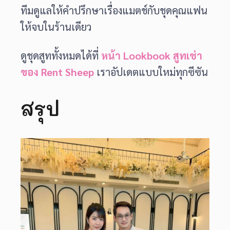
ทีมดูแลให้คำปรึกษาเรื่องแมตช์กับชุดคุณแฟน
ให้จบในร้านเดียว
ดูชุดสูททั้งหมดได้ที่
หน้า Lookbook สูทเช่า
ของ Rent Sheep
เราอัปเดตแบบใหม่ทุกซีซัน
สรุป