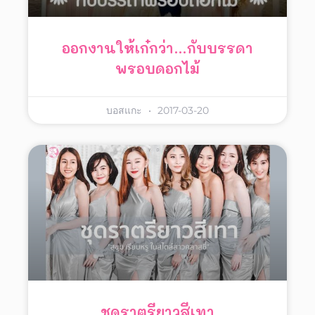
ออกงานให้เก๋กว่า…กับบรรดา
พรอบดอกไม้
บอสแกะ
2017-03-20
ชุดราตรียาวสีเทา