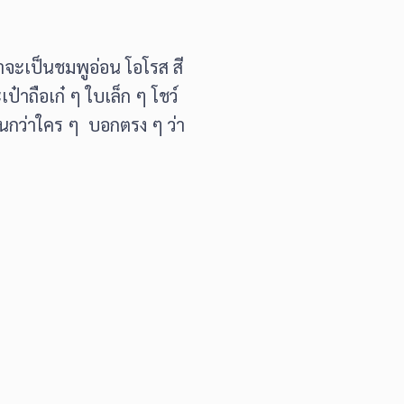
าจะเป็นชมพูอ่อน โอโรส สี
๋าถือเก๋ ๆ ใบเล็ก ๆ โชว์
วานกว่าใคร ๆ บอกตรง ๆ ว่า