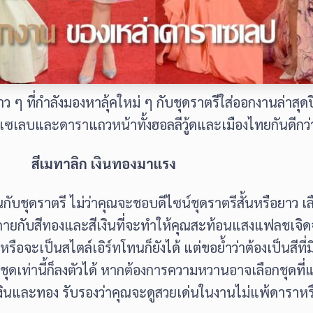
าว ๆ ที่กำลังมองหาลุ้คใหม่ ๆ กับชุดราตรีใส่ออกงานล่าสุ
าเซเลบและดาราแถวหน้าทั้งฮอลลีวู้ดและเมืองไทยกันดีกว่
สีเมทาลิก เงินทองมาแรง
กับชุดราตรี ไม่ว่าคุณจะชอบดีไซน์ชุดราตรีสั้นหรือยาว เ
ะกายกับสีทองและสีเงินที่จะทำให้คุณสะท้อนแสงแฟลชเจิ
น หรือจะเป็นสไตล์เอิร์ทโทนก็ยังได้ แต่ขอย้ำว่าต้องเป็นส
ุดเท่านี้ก็ลงตัวได้ หากต้องการความหวานอาจเลือกชุดที่แต
สีเงินและทอง รับรองว่าคุณจะดูสวยเด่นในงานไม่แพ้ดาราหร