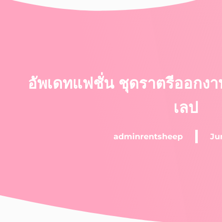
อัพเดทแฟชั่น ชุดราตรีออกง
เลป
adminrentsheep
Ju