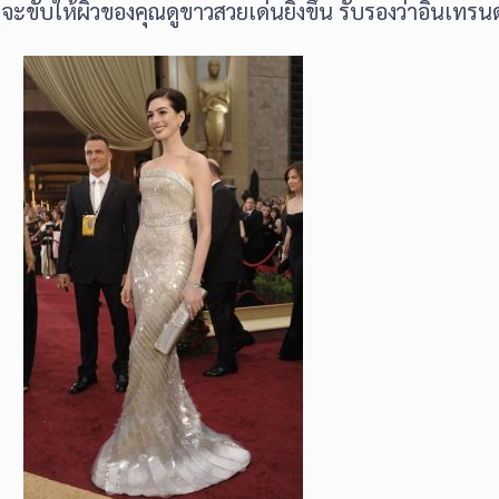
าะจะขับให้ผิวของคุณดูขาวสวยเด่นยิ่งขึ้น รับรองว่าอินเทร