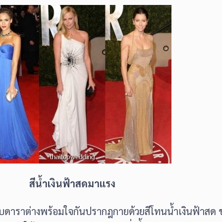
สีน้ำเงินฟ้าสดมาแรง
ลบดาราต่างพร้อมใจกันปรากฎกายด้วยสีโทนน้ำเงินฟ้าสด ชุ