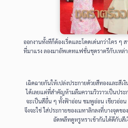
ออกงานทั้งทีก็ต้องเริ่ดและโดดเด่นกว่าใคร ๆ ส
ที่มาแรง ลองมาอัพเดทแฟชั่นชุดราตรีกับเหล่
เฉิดฉายกันให้เปล่งประกายด้วยสีทองและสีเงิน
ได้เลยแต่ที่สำคัญห้ามลืมความวิววาวเป็นปร
จะเป็นสีอื่น ๆ ทั้งฟ้าอ่อน ชมพูอ่อน เขียวอ่อ
จึงจะใช่ ใส่ประกายของเมทาลิกลงที่บางจุดของช
อัดพลีทดูหรูหราเข้ากันได้ดีกับ