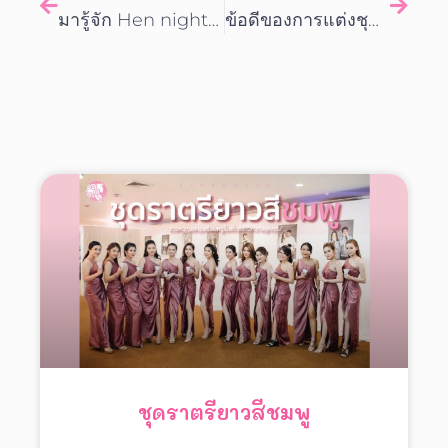
มารู้จัก Hen night อะไรนะ!! แม่ไก่รอบดึก?
ข้อดีของการแต่งชุดราตรีไปงานเลี้ยง
ชุดราตรียาวสีชมพู