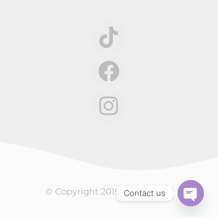
© Copyright 2019,
RentSheep
Contact us
Open
chaty