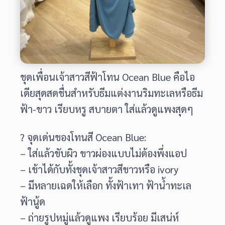
ชุดเพื่อนเจ้าสาวสีฟ้าโทน Ocean Blue คือไอ
เดียสุดสดชื่นสำหรับธีมแต่งงานริมทะเลหรือธีม
ฟ้า-ขาว เรียบหรู สบายตา ใส่แล้วดูแพงสุดๆ
? จุดเด่นของโทนสี Ocean Blue:
– ใส่แล้วขับผิว ขาวผ่องแบบไม่ต้องพึ่งแอป
– เข้าได้กับทั้งชุดเจ้าสาวสีขาวหรือ ivory
– มีหลายเฉดให้เลือก ทั้งฟ้าเทา ฟ้าน้ำทะเล
ฟ้านู้ด
– ถ่ายรูปหมู่แล้วดูแพง เรียบร้อย มีเสน่ห์